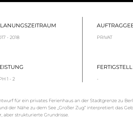
PLANUNGSZEITRAUM
AUFTRAGGE
017 - 2018
PRIVAT
EISTUNG
FERTIGSTEL
PH 1 - 2
-
twurf für ein privates Ferienhaus an der Stadtgrenze zu Berl
und der Nähe zu dem See „Großer Zug“ interpretiert das G
r, aber strukturierte Grundrisse.