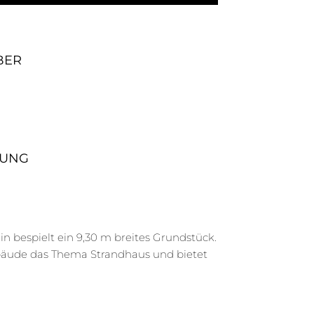
BER
LUNG
in bespielt ein 9,30 m breites Grundstück.
ebäude das Thema Strandhaus und bietet