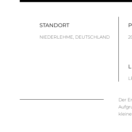
STANDORT
NIEDERLEHME, DEUTSCHLAND
2
L
L
Der En
Aufgr
kleine