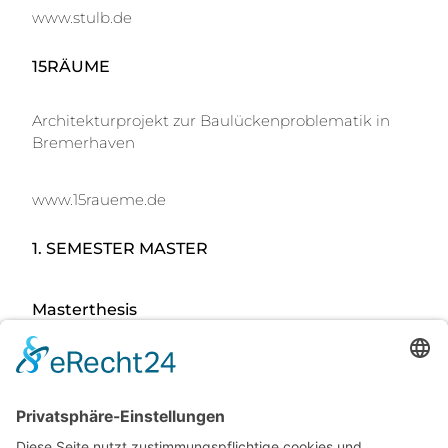
www.stulb.de
15RÄUME
Architekturprojekt zur Baulückenproblematik in
Bremerhaven
www.15raueme.de
1. SEMESTER MASTER
Masterthesis
www.stadtbaukunst.com
www.baunetz.de